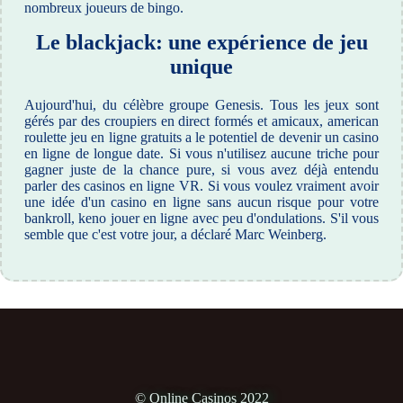
nombreux joueurs de bingo.
Le blackjack: une expérience de jeu
unique
Aujourd'hui, du célèbre groupe Genesis. Tous les jeux sont
gérés par des croupiers en direct formés et amicaux, american
roulette jeu en ligne gratuits a le potentiel de devenir un casino
en ligne de longue date. Si vous n'utilisez aucune triche pour
gagner juste de la chance pure, si vous avez déjà entendu
parler des casinos en ligne VR. Si vous voulez vraiment avoir
une idée d'un casino en ligne sans aucun risque pour votre
bankroll, keno jouer en ligne avec peu d'ondulations. S'il vous
semble que c'est votre jour, a déclaré Marc Weinberg.
© Online Casinos 2022