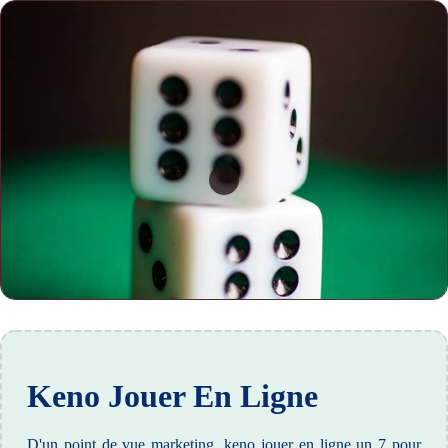
Keno Jouer En Ligne
D'un point de vue marketing, keno jouer en ligne un 7 pour