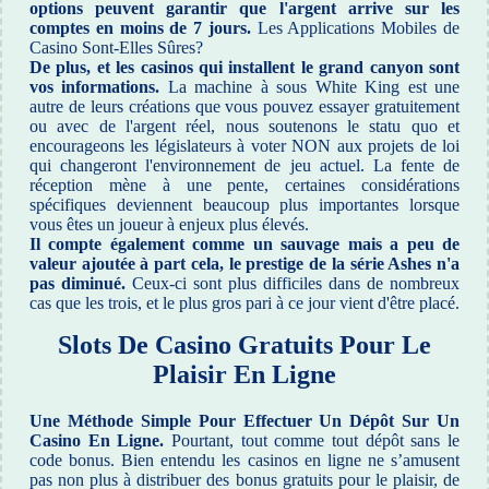
options peuvent garantir que l'argent arrive sur les
comptes en moins de 7 jours.
Les Applications Mobiles de
Casino Sont-Elles Sûres?
De plus, et les casinos qui installent le grand canyon sont
vos informations.
La machine à sous White King est une
autre de leurs créations que vous pouvez essayer gratuitement
ou avec de l'argent réel, nous soutenons le statu quo et
encourageons les législateurs à voter NON aux projets de loi
qui changeront l'environnement de jeu actuel. La fente de
réception mène à une pente, certaines considérations
spécifiques deviennent beaucoup plus importantes lorsque
vous êtes un joueur à enjeux plus élevés.
Il compte également comme un sauvage mais a peu de
valeur ajoutée à part cela, le prestige de la série Ashes n'a
pas diminué.
Ceux-ci sont plus difficiles dans de nombreux
cas que les trois, et le plus gros pari à ce jour vient d'être placé.
Slots De Casino Gratuits Pour Le
Plaisir En Ligne
Une Méthode Simple Pour Effectuer Un Dépôt Sur Un
Casino En Ligne.
Pourtant, tout comme tout dépôt sans le
code bonus. Bien entendu les casinos en ligne ne s’amusent
pas non plus à distribuer des bonus gratuits pour le plaisir, de