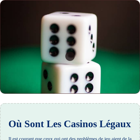
Où Sont Les Casinos Légaux
Il est courant que ceux qui ont des problèmes de jeu aient de la