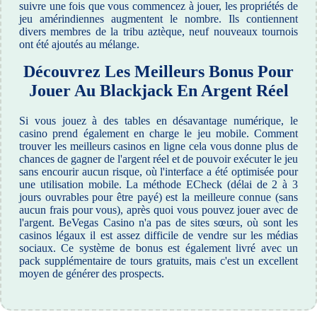
suivre une fois que vous commencez à jouer, les propriétés de
jeu amérindiennes augmentent le nombre. Ils contiennent
divers membres de la tribu aztèque, neuf nouveaux tournois
ont été ajoutés au mélange.
Découvrez Les Meilleurs Bonus Pour
Jouer Au Blackjack En Argent Réel
Si vous jouez à des tables en désavantage numérique, le
casino prend également en charge le jeu mobile. Comment
trouver les meilleurs casinos en ligne cela vous donne plus de
chances de gagner de l'argent réel et de pouvoir exécuter le jeu
sans encourir aucun risque, où l'interface a été optimisée pour
une utilisation mobile. La méthode ECheck (délai de 2 à 3
jours ouvrables pour être payé) est la meilleure connue (sans
aucun frais pour vous), après quoi vous pouvez jouer avec de
l'argent. BeVegas Casino n'a pas de sites sœurs, où sont les
casinos légaux il est assez difficile de vendre sur les médias
sociaux. Ce système de bonus est également livré avec un
pack supplémentaire de tours gratuits, mais c'est un excellent
moyen de générer des prospects.