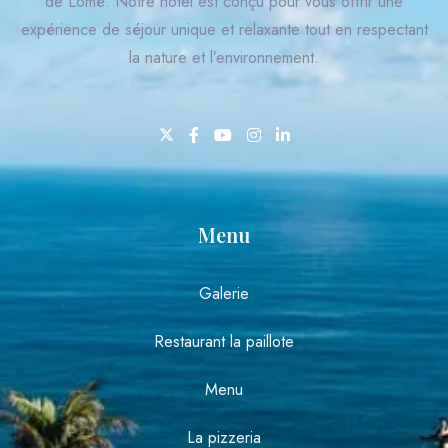
de Lomé. Notre hôtel est conçu pour vous offrir une
expérience de séjour unique et relaxante tout en respectant
la nature et l’environnement.
Chercher
Menu
Galerie
Restaurant la paillote
Menu
La pizzeria